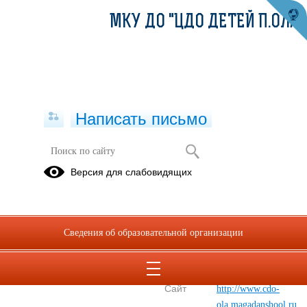
МКУ ДО "ЦДО ДЕТЕЙ П.ОЛА"
Написать письмо
Директор
Версия для слабовидящих
Еремина Елена
Геннадьевна
E-mail
cdo@ola49gov.ru
Сведения об образовательной организации
Телефон
+7(413) 412-37-
59
Сайт
http://www.cdo-
ola.magadanshool.ru