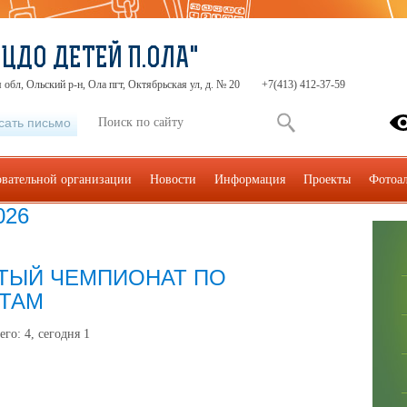
"ЦДО ДЕТЕЙ П.ОЛА"
 обл, Ольский р-н, Ола пгт, Октябрьская ул, д. № 20
+7(413) 412-37-59
сать письмо
овательной организации
Новости
Информация
Проекты
Фотоа
026
ТЫЙ ЧЕМПИОНАТ ПО
ТАМ
его:
4
, сегодня
1