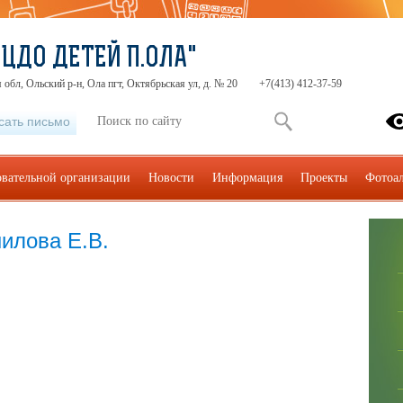
"ЦДО ДЕТЕЙ П.ОЛА"
 обл, Ольский р-н, Ола пгт, Октябрьская ул, д. № 20
+7(413) 412-37-59
сать письмо
овательной организации
Новости
Информация
Проекты
Фотоа
илова Е.В.