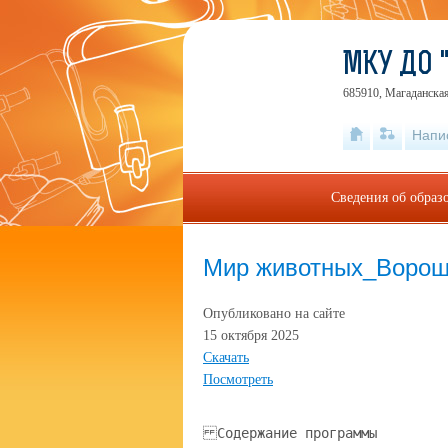
МКУ ДО 
685910, Магаданская
Напи
Сведения об образ
Мир животных_Ворош
Опубликовано на сайте
15 октября 2025
Скачать
Посмотреть
Содержание программы 1. Пояснительная записка; 2. Направленность дополнительной общеобразовательной программы; 3. Актуальность, педагогическая целесообразность программы; 4. Новизна и отличительные особенности образовательной программы; 5. Цели и задачи программы; 6. Сроки реализации программы и режим занятий; 7. Ожидаемые результаты; 8. Учебно-тематический план занятий по программе; 9. Содержание программы; 10. Организационно-педагогические условия реализации программы; 11. Методическое обеспечение программы; 12. Техническое обеспечение программы; 13. Кадровое обеспечение программы; 14. Информационное обеспечение программы; 15. Список литературы. Пояснительная записка Невозможно представить, что в один прекрасный день на Планете не останется ни птиц, ни зверей, ни насекомых. Не будет слышно ни чириканья, ни мяуканья, ни лая. С каждым годом все тяжелее приходится природе, а от этого не очень сладко живется и человеку. Человеку сложно прожить без природы. Вероятно, поэтому так много в наших квартирах «меньших братьев». Они как посланцы природы помогают нам справляться с проблемами, преодолевать стресс, депрессивные состояния, напряжение, усталость, злость, агрессию, одиночество. Они для нас и внимательные слушатели, и друзья, и попутчики в дороге, и лекари. Но всегда ли мы понимаем их и отвечаем им взаимностью? Как часто на ни в чем не повинных животных срывается вся агрессия и злость, накопившаяся в течение длительного времени. В последнее время участились нападения животных на своего хозяина или членов семьи, что свидетельствует о неправильном воспитании животного, незнании его особенностей. Сказывается и селекционная работа, которая направлена на улучшение внешних характеристик животного (окрас, рост, вес, длина ушей) и негативно сказывается на умственных способностях животного. Программа «Мир животных» имеет естественно-научную направленность. Основным направлением программы стало изучение особенностей поведения животных. Для того, чтобы взаимоотношения человека и животных приносили лишь положительные эмоции, необходимо знать об их повадках, особенностях поведения, характера. Дополнительная общеобразовательная программа «Мир животных» (далее – Программа) разработана в соответствии с действующей нормативной базой в сфере дополнительного образования детей: - Федеральным законом от 29.12.2012 г. № 273-ФЗ «Об образовании в Российской Федерации». -Концепцией развития дополнительного образования детей, утверждённой распоряжением Правительства Российской Федерации от 31.03.2022 г № 678-р; - Приказом Министерства просвещения РФ от 27.07.2022 г. № 629 «Об утверждении Порядка организации и осуществления образовательной деятельности по дополнительным общеобразовательным программам». - СанПиН 2.4. 3648-20 «Санитарно-эпидемиологические требования к организациям воспитания и обучения, отдыха и оздоровления детей и молодежи», утвержденные Постановлением Главного государственного санитарного врача РФ от 28.09.2020 г. № 28 - СанПиН 1.2. 3685 -21 «Гигиенические нормативы и требования к обеспечению безопасности и (или) безвредности для человека факторов среды обитания», утвержденные Постановлением Главного государственного санитарного врача РФ от 28.01.2021 г № 2. Программа «Мир животных» составлена с учётом школьного курса предмета «Окружающий мир» и имеет межпредметные связи с «Экологией», «Зоологией», «Охраной природы», «Ветеринарией» и д р. Актуальность. Жизнь современного ребенка протекает среди многоэтажных построек и поселкового шума. Он почти сутками находится в «4 стенах»: во время учебы – в школе, вне учебы – дома, за уроками или компьютером. Но потребность в общении с природой, с которой человек связан невидимыми «нитями», ощущается всегда. Поэтому наилучшей альтернативой для ребенка является непосредственный контакт с представителями животного мира. Ведь, животные дают возможность ребенку проводить досуг интересно, увлекательно, отрешиться от проблем, избежать одиночества или временного отсутствия друзей, положительно влияют на самочувствие. Кроме того, у ребят формируется бережное отношение к миру животных, окружающей среде, возникает естественная ответственность за судьбу живого существа. Новизна программы «Мир животных» заключается в том, что она разработана с учетом современных тенденций в образовании, что максимально отвечает запросу социума на возможность выстраивания ребенком индивидуальной образовательной траектории. Отличительная особенность программы. Важное место в программе отводится наблюдениям, практическим занятиям обучающихся в живом уголке. Программа «Мир животных» рассчитана на детей, которым нравится содержать различных животных в домашних условиях. Те ребята, которые по различным причинам не могут держать животных дома, имеют возможность общаться со своими питомцами в живом уголке. В программе также рассматривается вопрос о важности животных для развития таких качеств, как ответственность, дисциплинированность, общительность, дружелюбность, толерантность, а также снижение агрессивности, замкнутости и др., а также о влиянии животных на здоровье – знания об этом у обучающихся недостаточные Педагогическая целесообразность программы – реализация потребности обучающихся в естественном общении с животными. В процессе обучения создаются ситуации, где ребенок выступает в роли лица, совершающего акт милосердия и доброты по отношению к более слабому и нуждающемуся существу - животному. Именно, доброта и отзывчивость - это те черты характера, которые являются базовой характеристикой этичной личности и неотъемлемы от нее. Цель: формирование у обучающихся гуманной позиции по отношению к живой природе, приобретение необходимых навыков поведения в природе, развитие познавательного интереса к окружающему миру. Задачи: - познакомить обучающихся с разнообразными видами и жизнью животных, с особенностями внутривидовых и межвидовых отношений; - обучить практическим умениям исследовательской деятельности; - привлечь внимание к проблемам исчезновения популяций животных; - развивать творческие способности; - формировать умение анализировать, сравнивать и делать выводы; - воспитывать умение общаться в коллективе, воспитывать чувство толерантности; - воспитывать любовь и интерес к животным. Адресат программы. Комплектование групп проходит по желанию детей, без предъявления специальных требований. Программа рассчитана на обучающихся 6 – 14 лет. Состав группы смешанный, постоянный и составляет 10 - 12 человек согласно Уставу. В состав группы могут быть зачислены дети разного возраста и разного уровня подготовки. Освоение программы рассчитано на 2 года обучения Объем программы: первый год обучения - 216 часов в год. Уровень реализации программы: базовый. Обучающиеся знакомятся с биологическими особенностями зверей, птиц, рыб, насекомых, земноводных и пресмыкающихся. Приобретают навыки ухода за животными живого уголка. Форма обучения - очная. В ситуации эпидемии, режима самоизоляции и карантина, морозных дней обучающимся предоставляется возможность обучаться по программе дистанционно. Используется групповая форма занятий. Обязательным условием организации учебно-воспитательного процесса при реализации программы является использование здоровьесберегающей технологии, которая способствует сохранению и укреплению здоровья детей и служит обязательным условием повышения результативности учебно-воспитательного процесса. Основные виды проведения занятий в детском объединении являются: беседы, игры, практические занятия, викторины, конкурсы, итд. Большое количество времени отводится на изучение животных в условиях живого уголка посредством наблюдений и практической деятельности по уходу за ними. Режим занятий Занятия в группах проводятся по 3 часа 2 раза в неделю или по 2 часа в 3 раза в неделю. На занятиях проводятся перерывы в виде динамических пауз, чтобы избежать переутомления детей Предусмотрены коллективные формы работы, что способствует сплочению группы, развитию дружеских отношений среди ребят, развитию навыков работы в команде. Программой предусмотрены экскурсии, которые направлены на закрепление теоретического материала и сбор материалов для проведения собственных исследовательских работ. Для каждого занятия формы и методы обучения подбираются с учётом характера излагаемого материала, сроков обучения в объединении. Данная программа может применяться для обучения обучающихся (воспитанников) с неограниченными возможностями здоровья (ОВЗ). В этом случае составляется отдельный календарно-тематический план с более упрощенной подачей материала с увеличением времени на повторение и закрепление полученных знаний. Ожидаемые результаты и способы их проверки Объектом проверки учебных достижений являются: знание основных особенностей поведения животных и основ зоопсихологии, изучаемых по данной программе, умение проводить этологические наблюдения. В течение учебного года педагогом будет проводиться диагностика познавательных способностей и отношения к природе и животным. По каждому разделу предполагается проведение промежуточной аттестации. Итоговая аттестация предполагает участие в мероприятиях различного уровня. Здесь учитывается: активность и результативность участия. В результате обучения у детей формируется: достаточно устойчивый интерес к познанию природы и животных, стремление к общению с ней на гуманной основе, потребность в творческом самовыражении и необходимые для этого навыки и личностное развитие: самостоятельность, креативность, коммуникативность, экологическая культура. Ведущие технологии обучения Личностно – ориентированные технологии позволяют найти индивидуальный подход к каждому ребенку, создать для него необходимые условия комфорта и успеха в обучении. Они предусматривают выбор темы, объем материала с учетом сил, способностей и интересов ребенка, создают ситуацию сотрудничества для общения с другими членами коллектива. Игровые технологии помогают ребенку в форме игры усвоить необходимые знания и приобрести нужные навыки. Они повышают активность и интерес детей к выполняемой работе. Технология творческой д